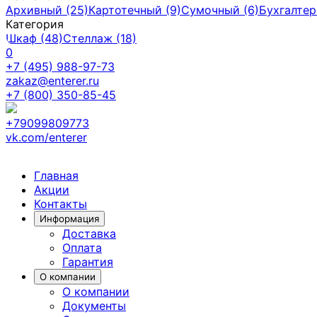
Архивный (25)
Картотечный (9)
Сумочный (6)
Бухгалтер
Категория
Шкаф (48)
Стеллаж (18)
0
+7 (495) 988-97-73
zakaz@enterer.ru
+7 (800) 350-85-45
+79099809773
vk.com/enterer
Главная
Акции
Контакты
Информация
Доставка
Оплата
Гарантия
О компании
О компании
Документы