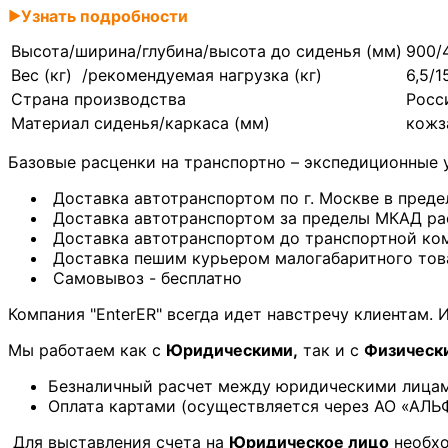
Узнать подробности
▶
Высота/ширина/глубина/высота до сиденья (мм)
900/
Вес (кг) /рекомендуемая нагрузка (кг)
6,5/1
Страна производства
Росс
Материал сиденья/каркаса (мм)
кожз
Базовые расценки на транспортно – экспедиционные у
Доставка автотранспортом по г. Москве в преде
Доставка автотранспортом за пределы МКАД ра
Доставка автотранспортом до транспортной комп
Доставка пешим курьером малогабаритного това
Самовывоз - бесплатно
Компания "EnterER" всегда идет навстречу клиентам.
Мы работаем как с
Юридическими,
так и с
Физическ
Безналичный расчет между юридическими лицам
Оплата картами (осуществляется через АО «АЛЬ
Для выставления счета на
Юридическое лицо
необхо