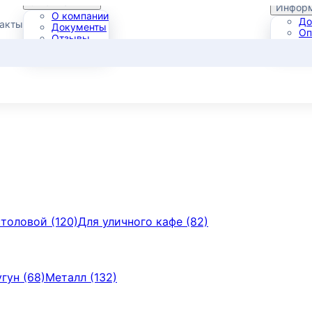
О компании
Инфор
О компании
До
такты
Документы
Оп
Отзывы
Га
Портфолио
столовой (120)
Для уличного кафе (82)
гун (68)
Металл (132)