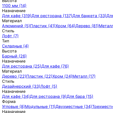
Высота
1100 мм (14)
Назначение
Для кафе (319)
Для ресторана (137)
Для банкета (33)
Для
Материал
Алюминий (5)
Пластик (41)
Хром (64)
Дерево (81)
Металл
Стиль
Лофт (7)
Тип
Складные (4)
Высота
Барный (26)
Назначение
Для ресторана (25)
Для кафе (76)
Материал
Дерево (22)
Пластик (22)
Хром (24)
Металл (17)
Стиль
Дизайнерский (33)
Лофт (5)
Назначение
Для кафе (34)
Для ресторана (9)
Для бара (15)
Форма
Угловые (8)
Модульные (11)
Двухместные (34)
Трехместн
Назначение