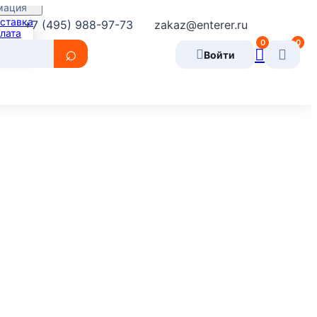
мация
ставка
+7 (495) 988-97-73
zakaz@enterer.ru
лата
0
0
0
рантия