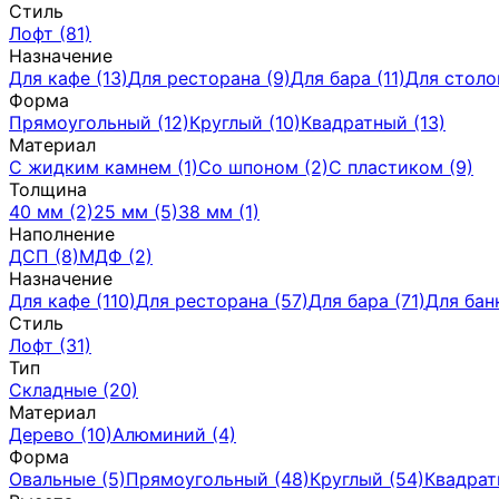
Стиль
Лофт (81)
Назначение
Для кафе (13)
Для ресторана (9)
Для бара (11)
Для столо
Форма
Прямоугольный (12)
Круглый (10)
Квадратный (13)
Материал
C жидким камнем (1)
Со шпоном (2)
С пластиком (9)
Толщина
40 мм (2)
25 мм (5)
38 мм (1)
Наполнение
ДСП (8)
МДФ (2)
Назначение
Для кафе (110)
Для ресторана (57)
Для бара (71)
Для банк
Стиль
Лофт (31)
Тип
Складные (20)
Материал
Дерево (10)
Алюминий (4)
Форма
Овальные (5)
Прямоугольный (48)
Круглый (54)
Квадрат