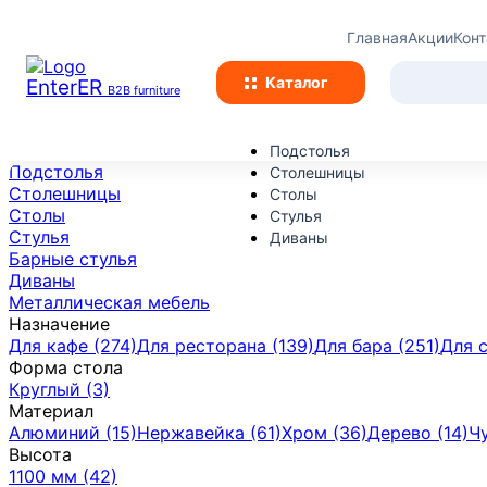
Главная
Акции
Кон
Каталог
EnterER
B2B furniture
Подстолья
Подстолья
Столешницы
Столешницы
Столы
Столы
Стулья
Стулья
Диваны
Барные стулья
Диваны
Металлическая мебель
Назначение
Для кафе (274)
Для ресторана (139)
Для бара (251)
Для 
Форма стола
Круглый (3)
Материал
Алюминий (15)
Нержавейка (61)
Хром (36)
Дерево (14)
Чу
Высота
1100 мм (42)