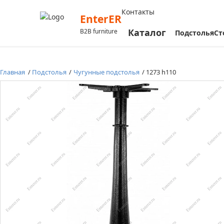
Контакты
EnterER
Каталог
B2B furniture
Подстолья
Ст
Главная
Подстолья
Чугунные подстолья
1273 h110