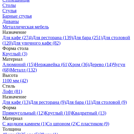
Столы
Стулья
Барные стулья
Диваны
Металлическая мебель
Назначение
Для кафе (274)
Для ресторана (139)
Для бара (251)
Для столовой
(120)
Для уличного кафе (82)
Форма стола
Круглый (3)
Материал
Алюминий (15)
Нержавейка (61)
Хром (36)
Дерево (14)
Чугун
(68)
Металл (132)
Высота
1100 мм (42)
Стиль
Лофт (81)
Назначение
Для кафе (13)
Для ресторана (9)
Для бара (11)
Для столовой (9)
Форма
Прямоугольный (12)
Круглый (10)
Квадратный (13)
Материал
C жидким камнем (1)
Со шпоном (2)
С пластиком (9)
Толщина