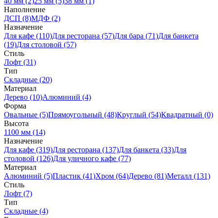
40 мм (2)
25 мм (5)
38 мм (1)
Наполнение
ДСП (8)
МДФ (2)
Назначение
Для кафе (110)
Для ресторана (57)
Для бара (71)
Для банкета
(19)
Для столовой (57)
Стиль
Лофт (31)
Тип
Складные (20)
Материал
Дерево (10)
Алюминий (4)
Форма
Овальные (5)
Прямоугольный (48)
Круглый (54)
Квадратный (0)
Высота
1100 мм (14)
Назначение
Для кафе (319)
Для ресторана (137)
Для банкета (33)
Для
столовой (126)
Для уличного кафе (77)
Материал
Алюминий (5)
Пластик (41)
Хром (64)
Дерево (81)
Металл (131)
Стиль
Лофт (7)
Тип
Складные (4)