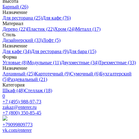
Высота
Барный (26)
Назначение
Для ресторана (25)
Для кафе (76)
Материал
Дерево (22)
Пластик (22)
Хром (24)
Металл (17)
Стиль
Дизайнерский (33)
Лофт (5)
Назначение
Для кафе (34)
Для ресторана (9)
Для бара (15)
Форма
Угловые (8)
Модульные (11)
Двухместные (34)
Трехместные (33)
Назначение
Архивный (25)
Картотечный (9)
Сумочный (6)
Бухгалтерский
(5)
Раздевальный (21)
Категория
Шкаф (48)
Стеллаж (18)
0
+7 (495) 988-97-73
zakaz@enterer.ru
+7 (800) 350-85-45
+79099809773
vk.com/enterer