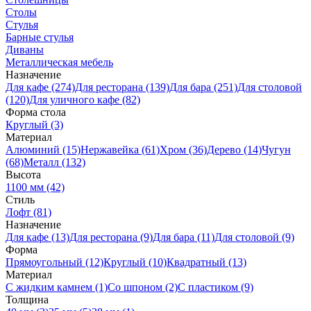
Столы
Стулья
Барные стулья
Диваны
Металлическая мебель
Назначение
Для кафе (274)
Для ресторана (139)
Для бара (251)
Для столовой
(120)
Для уличного кафе (82)
Форма стола
Круглый (3)
Материал
Алюминий (15)
Нержавейка (61)
Хром (36)
Дерево (14)
Чугун
(68)
Металл (132)
Высота
1100 мм (42)
Стиль
Лофт (81)
Назначение
Для кафе (13)
Для ресторана (9)
Для бара (11)
Для столовой (9)
Форма
Прямоугольный (12)
Круглый (10)
Квадратный (13)
Материал
C жидким камнем (1)
Со шпоном (2)
С пластиком (9)
Толщина