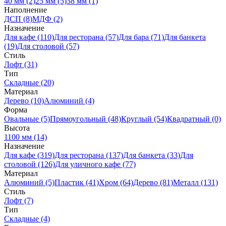
40 мм (2)
25 мм (5)
38 мм (1)
Наполнение
ДСП (8)
МДФ (2)
Назначение
Для кафе (110)
Для ресторана (57)
Для бара (71)
Для банкета
(19)
Для столовой (57)
Стиль
Лофт (31)
Тип
Складные (20)
Материал
Дерево (10)
Алюминий (4)
Форма
Овальные (5)
Прямоугольный (48)
Круглый (54)
Квадратный (0)
Высота
1100 мм (14)
Назначение
Для кафе (319)
Для ресторана (137)
Для банкета (33)
Для
столовой (126)
Для уличного кафе (77)
Материал
Алюминий (5)
Пластик (41)
Хром (64)
Дерево (81)
Металл (131)
Стиль
Лофт (7)
Тип
Складные (4)