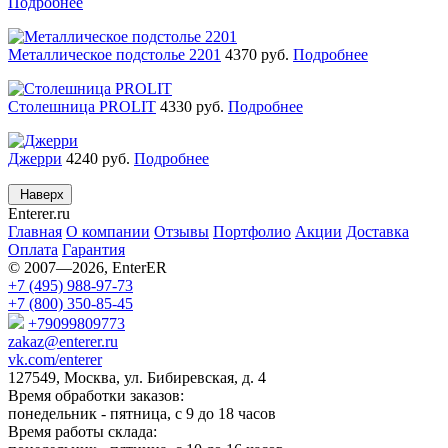
Подробнее
Металлическое подстолье 2201
4370
руб.
Подробнее
Столешница PROLIT
4330
руб.
Подробнее
Джерри
4240
руб.
Подробнее
Наверх
Enterer
.ru
Главная
О компании
Отзывы
Портфолио
Акции
Доставка
Оплата
Гарантия
© 2007—2026, EnterER
+7 (495) 988-97-73
+7 (800) 350-85-45
+79099809773
zakaz@enterer.ru
vk.com/enterer
127549, Москва, ул. Бибиревская, д. 4
Время обработки заказов:
понедельник - пятница, с 9 до 18 часов
Время работы склада: