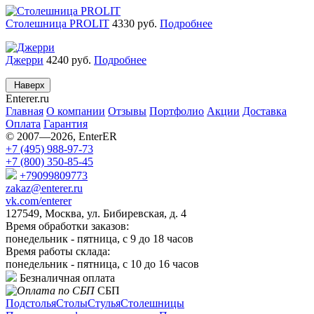
Столешница PROLIT
4330
руб.
Подробнее
Джерри
4240
руб.
Подробнее
Наверх
Enterer
.ru
Главная
О компании
Отзывы
Портфолио
Акции
Доставка
Оплата
Гарантия
© 2007—2026, EnterER
+7 (495) 988-97-73
+7 (800) 350-85-45
+79099809773
zakaz@enterer.ru
vk.com/enterer
127549, Москва, ул. Бибиревская, д. 4
Время обработки заказов:
понедельник - пятница, с 9 до 18 часов
Время работы склада:
понедельник - пятница, с 10 до 16 часов
Безналичная оплата
СБП
Подстолья
Столы
Стулья
Столешницы