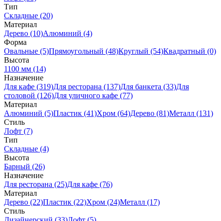
Тип
Складные (20)
Материал
Дерево (10)
Алюминий (4)
Форма
Овальные (5)
Прямоугольный (48)
Круглый (54)
Квадратный (0)
Высота
1100 мм (14)
Назначение
Для кафе (319)
Для ресторана (137)
Для банкета (33)
Для
столовой (126)
Для уличного кафе (77)
Материал
Алюминий (5)
Пластик (41)
Хром (64)
Дерево (81)
Металл (131)
Стиль
Лофт (7)
Тип
Складные (4)
Высота
Барный (26)
Назначение
Для ресторана (25)
Для кафе (76)
Материал
Дерево (22)
Пластик (22)
Хром (24)
Металл (17)
Стиль
Дизайнерский (33)
Лофт (5)