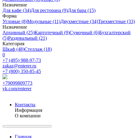
Назначение
Для кафе (34)
Для ресторана (9)
Для бара (15)
Форма
Угловые (8)
Модульные (11)
Двухместные (34)
Трехместные (33)
Назначение
Архивный (25)
Картотечный (9)
Сумочный (6)
Бухгалтерский
(5)
Раздевальный (21)
Категория
Шкаф (48)
Стеллаж (18)
0
+7 (495) 988-97-73
zakaz@enterer.ru
+7 (800) 350-85-45
+79099809773
vk.com/enterer
Контакты
Информация
О компании
Главная