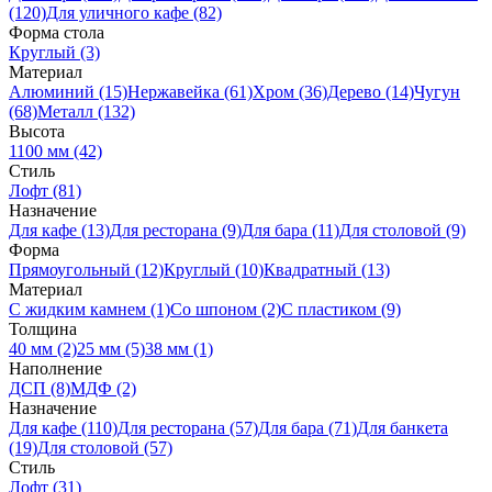
(120)
Для уличного кафе (82)
Форма стола
Круглый (3)
Материал
Алюминий (15)
Нержавейка (61)
Хром (36)
Дерево (14)
Чугун
(68)
Металл (132)
Высота
1100 мм (42)
Стиль
Лофт (81)
Назначение
Для кафе (13)
Для ресторана (9)
Для бара (11)
Для столовой (9)
Форма
Прямоугольный (12)
Круглый (10)
Квадратный (13)
Материал
C жидким камнем (1)
Со шпоном (2)
С пластиком (9)
Толщина
40 мм (2)
25 мм (5)
38 мм (1)
Наполнение
ДСП (8)
МДФ (2)
Назначение
Для кафе (110)
Для ресторана (57)
Для бара (71)
Для банкета
(19)
Для столовой (57)
Стиль
Лофт (31)